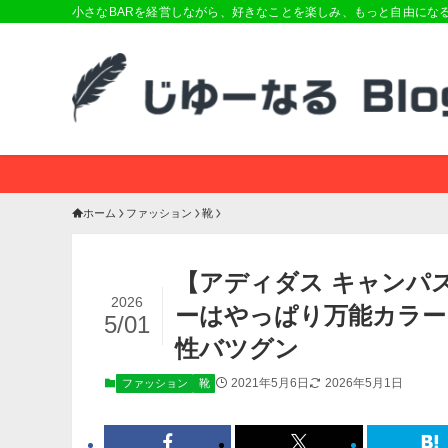
小さなBARを経営しながら、好きなことを楽しみ、もっと自由にな
ホーム
ファッション
靴
【アディダス キャンパス
2026
ーはやっぱり万能カラー
5/01
性バツグン
2021年5月6日
2026年5月1日
ファッション
靴