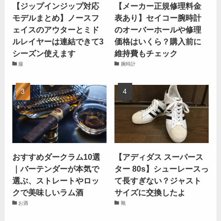
【ジップインジップ対応
【メーカー正規修理料金
モデルまとめ】ノースフ
表あり】セイコー腕時計
ェイスのアウターとミド
のオーバーホールや修理
ルレイヤーは連結できて3
価格はいくら？購入前に
シーズン使えます
維持費もチェック
服
腕時計
おすすめダークラム10選
【アディダス スーパース
｜バーテンダーが本気で
ター 80s】シューレースっ
選ぶ、ストレートやロッ
て長すぎない？ジャスト
クで美味しいラム酒
サイズに交換したよ
お酒
靴