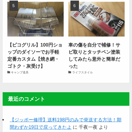
【ピコグリル】100円ショ
車の傷を自分で補修！サ
ップのダイソーでお手軽
ビ取りとタッチペン塗装
定番カスタム【焼き網・
してみたら意外と簡単だ
ゴトク・灰受け】
った
キャンプ道具
ライフスタイル
最近のコメント
【ジッポー修理】送料198円のみで発送する方法！期
間わずか19日で戻ってきたよ
に
千夜一夜
より