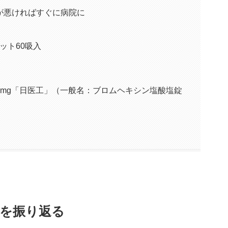
が悪ければすぐに病院に
マット60吸入
4mg「日医工」（一般名：ブロムヘキシン塩酸塩錠
年を振り返る