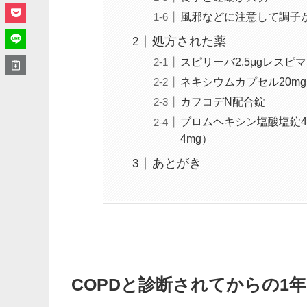
風邪などに注意して調子
処方された薬
スピリーバ2.5μgレスピ
ネキシウムカプセル20mg
カフコデN配合錠
ブロムヘキシン塩酸塩錠
4mg）
あとがき
COPDと診断されてからの1