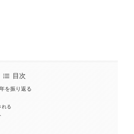
目次
1年を振り返る
される
ト